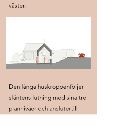
väster.
Den långa huskroppenföljer
släntens lutning med sina tre
plannivåer och anslutertill
den befintliga
hagbebyggelsens lilla skala