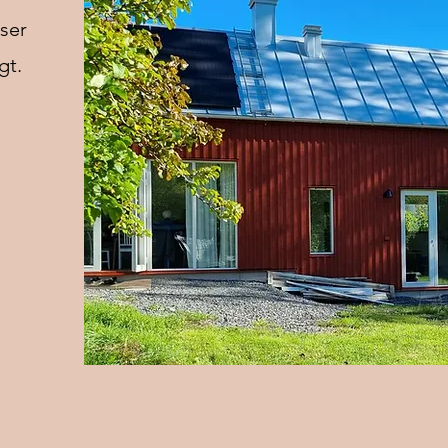
ser
gt.