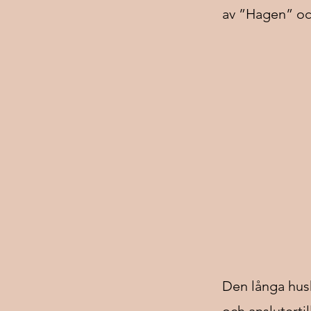
av ”Hagen” och
Den långa husk