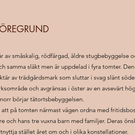
 ÖREGRUND
r av småskalig, rödfärgad, äldre stugbebyggelse o
ch samma släkt men är uppdelad i fyra tomter. Den
tär av trädgårdsmark som sluttar i svag slänt söde
rksområde och avgränsas i öster av en avsevärt hö
 norr börjar tätortsbebyggelsen.
 att på tomten närmast vägen ordna med fritidsbo
are och hans tre vuxna barn med familjer. Deras ön
tnyttja stället året om och i olika konstellationer.