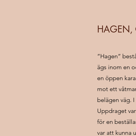
HAGEN,
”Hagen” bestå
ägs inom en o
en öppen karak
mot ett våtma
belägen väg. I
Uppdraget var
för en beställ
var att kunna u