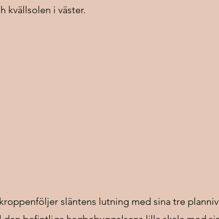
 kvällsolen i väster.
roppenföljer släntens lutning med sina tre planniv