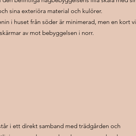
ll den befintliga hagbebyggelsens lilla skala med si
ch sina exteriöra material och kulörer.
enin i huset från söder är minimerad, men en kort v
kärmar av mot bebyggelsen i norr.
står i ett direkt samband med trädgården och