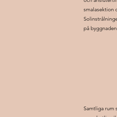
och ansluterti
smalasektion o
Solinstrålning
på byggnadens
Samtliga rum 