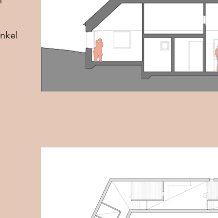
n
inkel