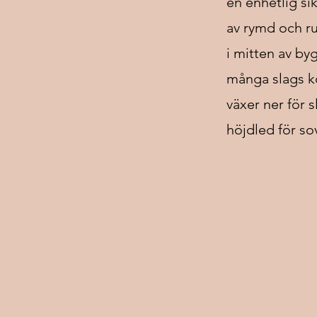
en enhetlig s
av rymd och 
i mitten av by
många slags ko
växer ner för 
höjdled för sov