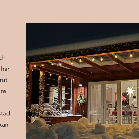
ch
 har
rut
gre
stad
skan